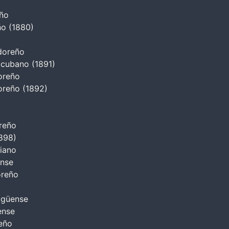
eño
ño (1880)
adoreño
 cubano (1891)
oreño
oreño (1892)
oreño
1898)
biano
ense
oreño
agüense
ense
reño