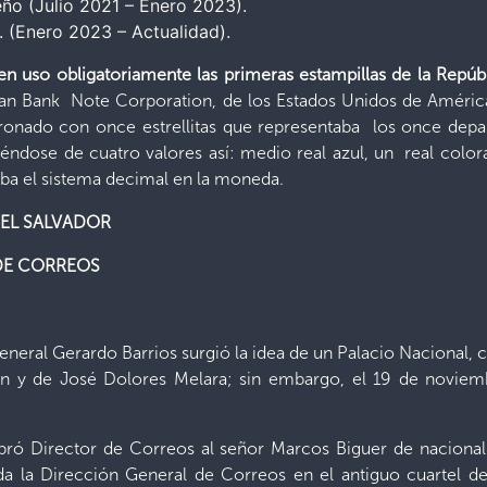
eño (Julio 2021 – Enero 2023).
. (Enero 2023 – Actualidad).
en uso obligatoriamente las primeras estampillas de la Repúbl
an Bank Note Corporation, de los Estados Unidos de América
ronado con once estrellitas que representaba los once dep
éndose de cuatro valores así: medio real azul, un real colora
ba el sistema decimal en la moneda.
EL SALVADOR
 DE CORREOS
eneral Gerardo Barrios surgió la idea de un Palacio Nacional, 
ín y de José Dolores Melara; sin embargo, el 19 de noviem
ró Director de Correos al señor Marcos Biguer de nacionalid
 la Dirección General de Correos en el antiguo cuartel de A