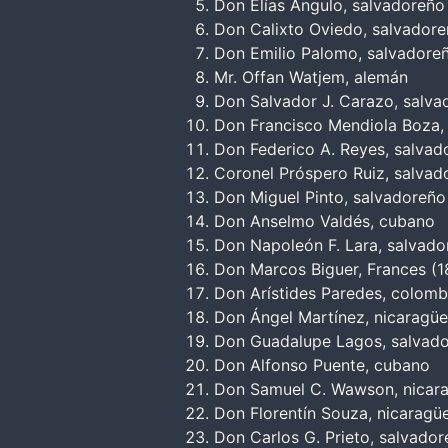
Don Elías Angulo, salvadoreño
Don Calixto Oviedo, salvador
Don Emilio Palomo, salvadore
Mr. Offan Watjem, alemán
Don Salvador J. Carazo, salv
Don Francisco Mendiola Boza,
Don Federico A. Reyes, salvad
Coronel Próspero Ruiz, salvad
Don Miguel Pinto, salvadoreño
Don Anselmo Valdés, cubano
Don Napoleón F. Lara, salvad
Don Marcos Biguer, Frances (
Don Arístides Paredes, colom
Don Ángel Martínez, nicaragü
Don Guadalupe Lagos, salvad
Don Alfonso Puente, cubano
Don Samuel C. Wawson, nicar
Don Florentín Souza, nicaragü
Don Carlos G. Prieto, salvado