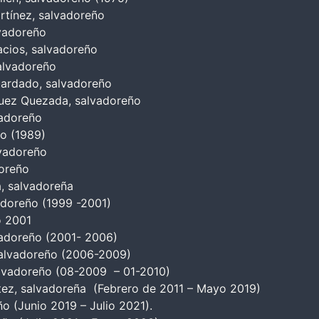
tínez, salvadoreño
vadoreño
cios, salvadoreño
alvadoreño
uardado, salvadoreño
uez Quezada, salvadoreño
vadoreño
ño (1989)
lvadoreño
doreño
a, salvadoreña
vadoreño (1999 -2001)
o 2001
vadoreño (2001- 2006)
salvadoreño (2006-2009)
alvadoreño (08-2009 – 01-2010)
rtez, salvadoreña (Febrero de 2011 – Mayo 2019)
ño (Junio 2019 – Julio 2021).