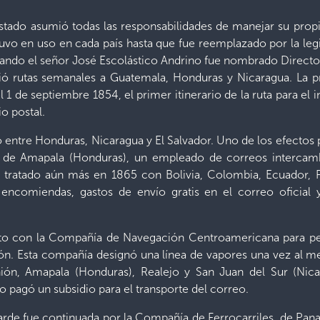
Estado asumió todas las responsabilidades de manejar su prop
o en uso en cada país hasta que fue reemplazado por la legis
ando el señor José Escolástico Andrino fue nombrado Director
ió rutas semanales a Guatemala, Honduras y Nicaragua. La pr
 1 de septiembre 1854, el primer itinerario de la ruta para el i
io postal.
o entre Honduras, Nicaragua y El Salvador. Uno de los efectos p
ca de Amapala (Honduras), un empleado de correos intercambi
n tratado aún más en 1865 con Bolivia, Colombia, Ecuador, 
encomiendas, gastos de envío gratis en el correo oficial y
ato con la Compañía de Navegación Centroamericana para per
ión. Esta compañía designó una línea de vapores una vez al m
nión, Amapala (Honduras), Realejo y San Juan del Sur (Nica
 pagó un subsidio para el transporte del correo.
rde fue continuada por la Compañía de Ferrocarriles de Pan