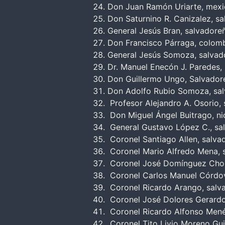
Don Juan Ramón Uriarte, mex
Don Saturnino R. Canizalez, s
General Jesús Bran, salvadore
Don Francisco Párraga, colom
General Jesús Somoza, salvad
Dr. Manuel Enecón J. Paredes,
Don Guillermo Ungo, Salvador
Don Adolfo Rubio Somoza, sa
Profesor Alejandro A. Osorio,
Don Miguel Ángel Buitrago, n
General Gustavo López C., sa
Coronel Santiago Allen, salva
Coronel Mario Alfredo Mena, 
Coronel José Domínguez Chor
Coronel Carlos Manuel Córdo
Coronel Ricardo Arango, salv
Coronel José Dolores Gerardo
Coronel Ricardo Alfonso Mené
Coronel Tito Livio Moreno Gui