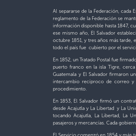
Al separarse de la Federación, cada 
reglamento de la Federación se mantuv
información disponible hasta 1847, cu
ese mismo año, El Salvador establec
octubre 1851, y tres años más tarde, el
todo el país fue cubierto por el servic
En 1852, un Tratado Postal fue firmad
puerto franco en la isla Tigre, cer
Guatemala y El Salvador firmaron u
intercambio recíproco de correo y 
procedimiento.
En 1853, El Salvador firmó un contr
desde Acajutla y La Libertad y La Un
tocando Acajutla, La Libertad, La U
pasajeros y mercancías. Cada gobierno
El Servicio comenzó en 1854 y más ta