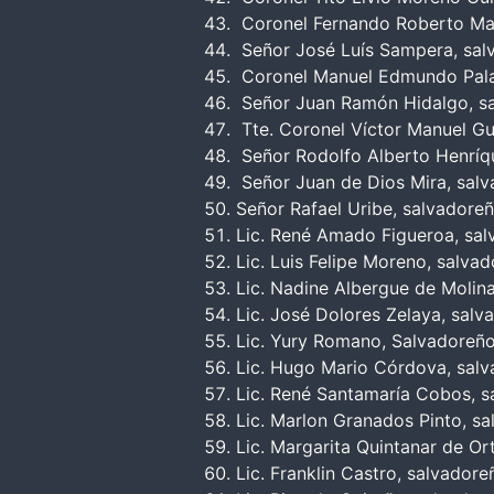
Coronel Fernando Roberto Mar
Señor José Luís Sampera, sal
Coronel Manuel Edmundo Pala
Señor Juan Ramón Hidalgo, s
Tte. Coronel Víctor Manuel G
Señor Rodolfo Alberto Henríq
Señor Juan de Dios Mira, sal
Señor Rafael Uribe, salvadore
Lic. René Amado Figueroa, sa
Lic. Luis Felipe Moreno, salva
Lic. Nadine Albergue de Molin
Lic. José Dolores Zelaya, sal
Lic. Yury Romano, Salvadoreñ
Lic. Hugo Mario Córdova, sal
Lic. René Santamaría Cobos, 
Lic. Marlon Granados Pinto, s
Lic. Margarita Quintanar de O
Lic. Franklin Castro, salvadore