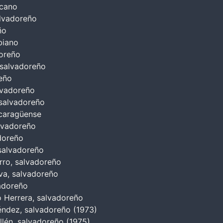
icano
alvadoreño
ño
biano
oreño
 salvadoreño
eño
lvadoreño
 salvadoreño
icaragüense
lvadoreño
doreño
salvadoreño
ro, salvadoreño
va, salvadoreño
adoreño
 Herrera, salvadoreño
ndez, salvadoreño (1973)
llén, salvadoreño (1975)